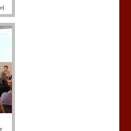
de
)
r