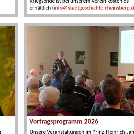
Kriegsende ist bei unserem Verein kostenlos
erhältlich (
info@stadtgeschichte-rheinsberg.
Vortragsprogramm 2026
Unsere Veranstaltungen im Prinz-Heinrich-Jah
0.