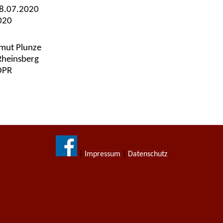
08.07.2020
020
lmut Plunze
 Rheinsberg
 OPR
|
Impressum
|
Datenschutz